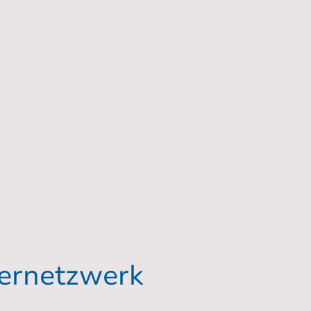
rt
Produkte
Über uns
Entstehung
Referen
Partner
ernetzwerk